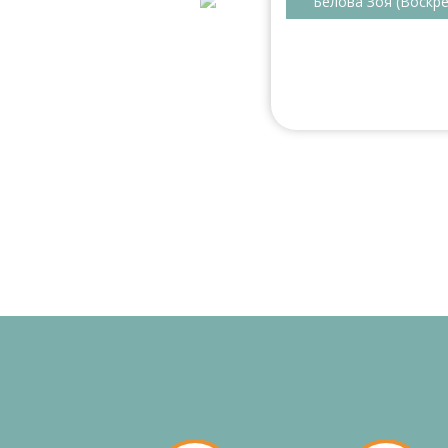
Белова Зоя (Воскре
овора оформляют через
 доволен. Наверное, в целом
г. распашной шкаф в спальню