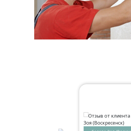
мальная. Есть салоны в
ии. Читал, что по
еня отошла кромка на одной
ующий день. Поэтому у меня