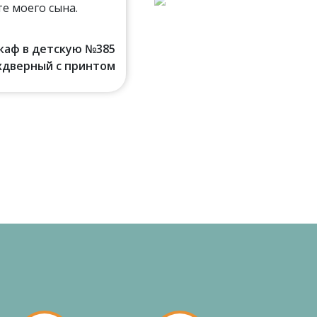
Власов Алексей (Дрезна)
е моего сына.
шкаф в детскую №385
хдверный с принтом