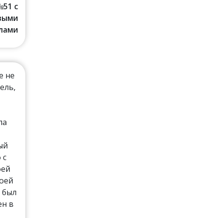
№51 с
выми
лами
е не
ель,
ла
ый
 с
оей
моей
 был
ен в