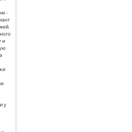
м -
иант
жей.
много
у и
ную
а
оки
ли
и у
и