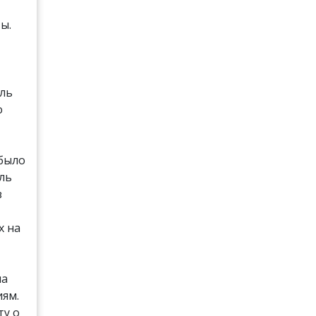
ы.
ель
о
 было
ль
з
х на
ла
ям.
ту о