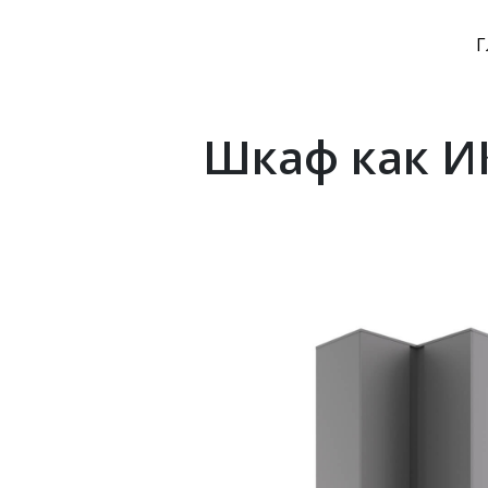
Г
Шкаф как ИК