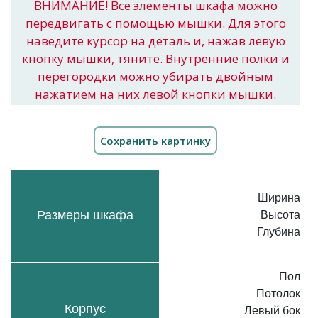
ВНИМАНИЕ! Все элементы шкафа можно
передвигать с помощью мышки. Для этого
наведите курсор на деталь и, нажав левую
кнопку мышки, тяните. Внутренние полки и
перегородки можно убирать двойным
нажатием на них левой кнопки мышки.
Ширина
Размеры шкафа
Высота
Глубина
Пол
Потолок
Корпус
Левый бок