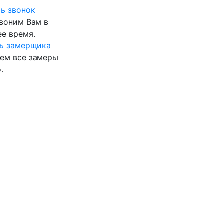
ь звонок
воним Вам в
е время.
ь замерщика
ем все замеры
.