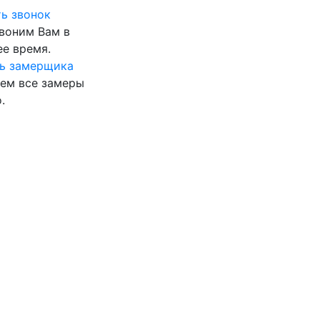
ь звонок
воним Вам в
е время.
ь замерщика
ем все замеры
.