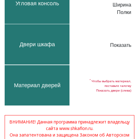
Угловая консоль
Ширина
Полки
Двери шкафа
Показать
*
Чтобы выбрать материал,
Материал дверей
поставьте галочку
Показать двери (слева)
ВНИМАНИЕ! Данная программа принадлежит владельцу
сайта www.shkaflon.ru.
Она запатентована и защищена Законом об Авторском