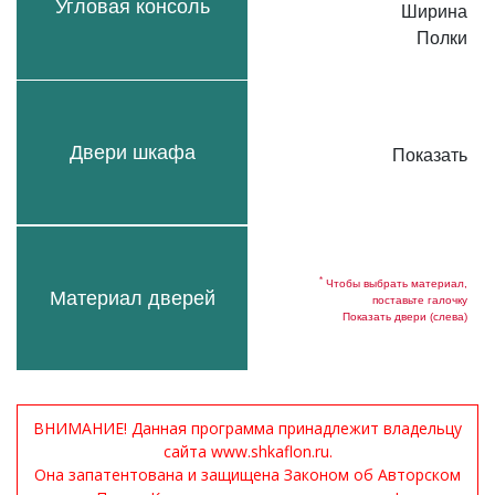
Угловая консоль
Ширина
Полки
Двери шкафа
Показать
*
Чтобы выбрать материал,
Материал дверей
поставьте галочку
Показать двери (слева)
ВНИМАНИЕ! Данная программа принадлежит владельцу
сайта www.shkaflon.ru.
Она запатентована и защищена Законом об Авторском