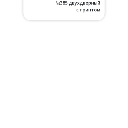
№385 двухдверный
с принтом