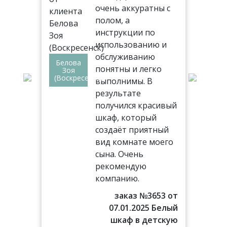
ь.
очень аккуратны с
 все
полом, а
инструкции по
использованию и
обслуживанию
Белова
ез
понятны и легко
Вл
Зоя
Але
(Воскресенск)
выполнимы. В
(Др
,
результате
получился красивый
лом
шкаф, который
создаёт приятный
!
вид комнате моего
сына. Очень
77 от
рекомендую
016 г.
компанию.
аф в
льню
заказ №3653 от
07.01.2025 Белый
шкаф в детскую