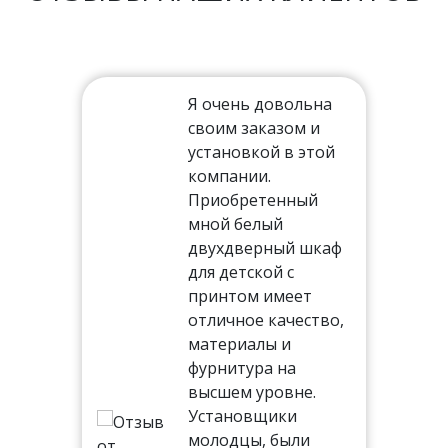
Я очень довольна
своим заказом и
установкой в этой
ть
компании.
Приобретенный
мной белый
двухдверный шкаф
тал,
для детской с
иям
принтом имеет
отличное качество,
ня
материалы и
 на
фурнитура на
высшем уровне.
Установщики
молодцы, были