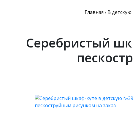
Главная
›
В детскую
Серебристый шка
пескост