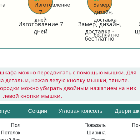
Изготовление 7
Замер, дизайн,
дней
доставка -
ц
бесплатно
шкафа можно передвигать с помощью мышки. Для
на деталь и, нажав левую кнопку мышки, тяните.
городки можно убирать двойным нажатием на них
левой кнопки мышки.
рпус
Секции
Угловая консоль
Двери ш
Пол
Показать
Пок
Потолок
Ширина