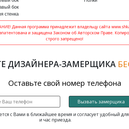
евый бок
Полки
авый бок
я стенка
ИЕ! Данная программа принадлежит владельцу сайта www.shkaf
апатентована и защищена Законом об Авторском Праве. Копир
строго запрещено!
Е ДИЗАЙНЕРА-ЗАМЕРЩИКА
БЕ
Оставьте свой номер телефона
Вызвать замерщика
ется с Вами в ближайшее время и согласует удобный для
и час приезда.