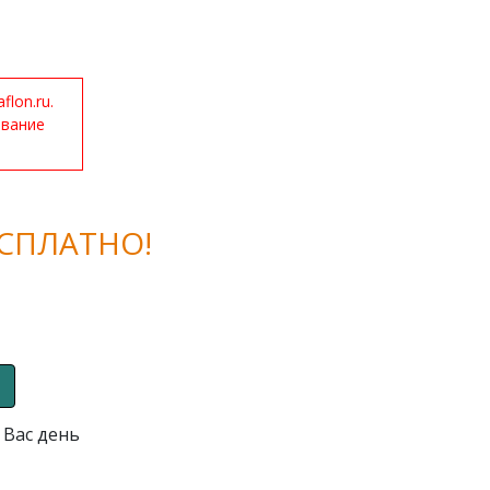
lon.ru.
ование
СПЛАТНО!
 Вас день