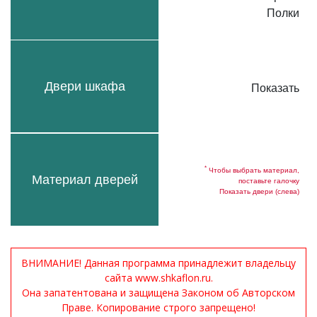
Полки
Двери шкафа
Показать
*
Чтобы выбрать материал,
Материал дверей
поставьте галочку
Показать двери (слева)
ВНИМАНИЕ! Данная программа принадлежит владельцу
сайта www.shkaflon.ru.
Она запатентована и защищена Законом об Авторском
Праве. Копирование строго запрещено!