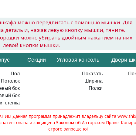
шкафа можно передвигать с помощью мышки. Для
на деталь и, нажав левую кнопку мышки, тяните.
городки можно убирать двойным нажатием на них
левой кнопки мышки.
рпус
Секции
Угловая консоль
Двери ш
Пол
Показать
Пок
Потолок
Ширина
евый бок
Полки
авый бок
я стенка
ИЕ! Данная программа принадлежит владельцу сайта www.shkaf
апатентована и защищена Законом об Авторском Праве. Копир
строго запрещено!