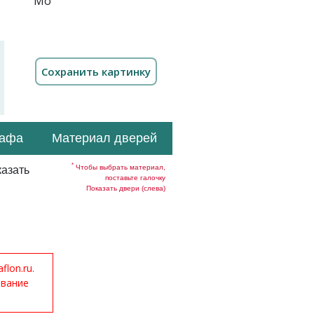
кафа
Материал дверей
*
Чтобы выбрать материал,
азать
поставьте галочку
Показать двери (слева)
lon.ru.
ование