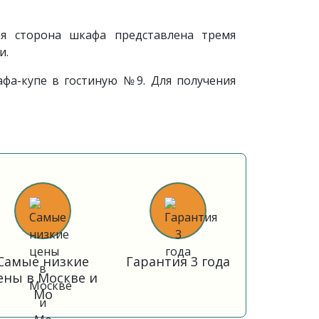
ая сторона шкафа представлена тремя
и.
афа-купе в гостиную
№9. Для получения
Самые низкие
Гарантия 3 года
ены в Москве и
Мо