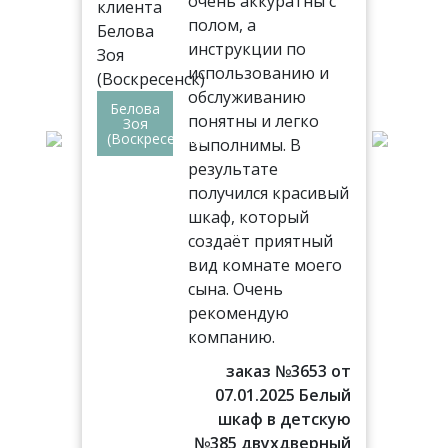
ь.
очень аккуратны с
 все
полом, а
инструкции по
использованию и
обслуживанию
Белова
ез
понятны и легко
Вл
Зоя
Але
(Воскресенск)
выполнимы. В
(Др
,
результате
получился красивый
лом
шкаф, который
создаёт приятный
!
вид комнате моего
сына. Очень
77 от
рекомендую
016 г.
компанию.
аф в
льню
заказ №3653 от
07.01.2025 Белый
шкаф в детскую
№385 двухдверный