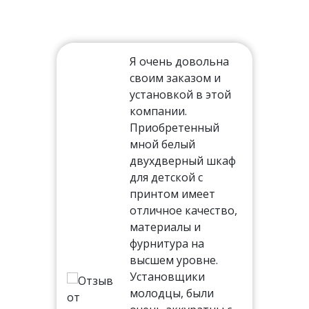
Я очень довольна
своим заказом и
установкой в этой
ть
компании.
Приобретенный
мной белый
двухдверный шкаф
тал,
для детской с
иям
принтом имеет
отличное качество,
ня
материалы и
 на
фурнитура на
высшем уровне.
Установщики
молодцы, были