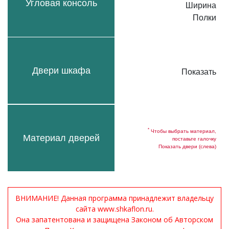
Угловая консоль
Ширина
Полки
Двери шкафа
Показать
*
Чтобы выбрать материал,
Материал дверей
поставьте галочку
Показать двери (слева)
ВНИМАНИЕ! Данная программа принадлежит владельцу
сайта www.shkaflon.ru.
Она запатентована и защищена Законом об Авторском