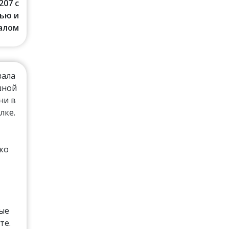
207 с
ью и
алом
зала
шной
ни в
лке.
ко
рые
те.