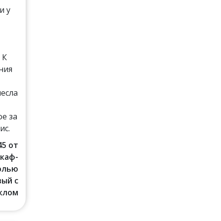
и у
и
 К
ния
несла
е за
ис.
45 от
Шкаф-
солью
ый с
клом